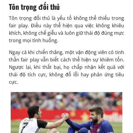
Tôn trọng đối thủ
Tôn trọng đối thủ là yếu tố không thể thiếu trong
fair play. Điều này thể hiện qua việc không khiêu
khích, không chế giễu và luôn giữ thái độ đúng mực
trong mọi tình huống.
Ngay cả khi chiến thắng, một vận động viên có tinh
thần fair play vẫn biết cách thể hiện sự khiêm tốn.
Ngược lại, khi thất bại, họ chấp nhận kết quả với
thái độ tích cực, không đổ lỗi hay phản ứng tiêu
cực.