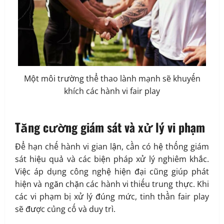
Một môi trường thể thao lành mạnh sẽ khuyến
khích các hành vi fair play
Tăng cường giám sát và xử lý vi phạm
Để hạn chế hành vi gian lận, cần có hệ thống giám
sát hiệu quả và các biện pháp xử lý nghiêm khắc.
Việc áp dụng công nghệ hiện đại cũng giúp phát
hiện và ngăn chặn các hành vi thiếu trung thực.
Khi
các vi phạm bị xử lý đúng mức, tinh thần fair play
sẽ được củng cố và duy trì.