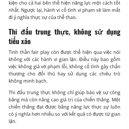
kiện cho cả hai bên thể hiện năng lực một cách tốt
nhất. Ngược lại, hành vi cố tình vi phạm sẽ làm mất
đi ý nghĩa thực sự của thể thao.
Thi đấu trung thực, không sử dụng
tiểu xảo
Tinh thần fair play còn được thể hiện qua việc nói
không với các hành vi gian lận. Điều này bao gồm
việc không giả vờ phạm lỗi, không cố tình gây chấn
thương cho đối thủ hay sử dụng các chiêu trò
không minh bạch.
Thi đấu trung thực không chỉ giúp bảo vệ sự công
bằng mà còn nâng cao giá trị của chiến thắng. Một
chiến thắng đạt được bằng năng lực thực sự luôn
có ý nghĩa hơn nhiều so với kết quả có được từ gian
lận.