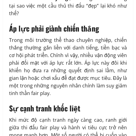
tại sao việc một cầu thủ thi đấu “đẹp” lại khó như
thế?
Áp lực phải giành chiến thắng
Trong môi trường thể thao chuyên nghiệp, chiến
thắng thường gắn liền với danh tiếng, tiền bạc và
cơ hội phát triển. Chính vì vậy, nhiều vận động viên
phải đối mặt với áp lực rất lớn.
Áp lực này đôi khi
khiến họ đưa ra những quyết định sai lầm, như
gian lận hoặc chơi xấu để đạt được mục tiêu. Đây là
một trong những nguyên nhân chính làm suy giảm
tinh thần fair play.
Sự cạnh tranh khốc liệt
Khi mức độ cạnh tranh ngày càng cao, ranh giới
giữa thi đấu fair play và hành vi tiêu cực trở nên
mong manh hơn. Một số người có thể bị cuốn vào