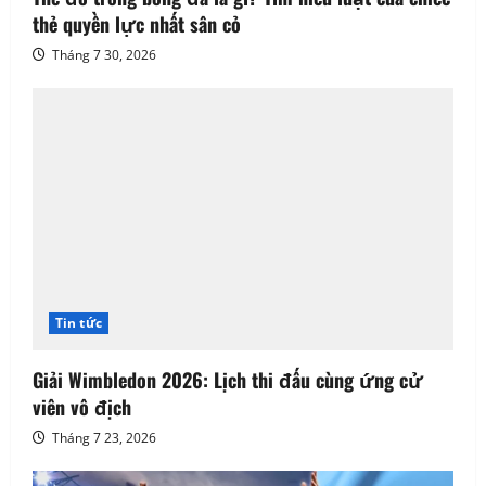
thẻ quyền lực nhất sân cỏ
n
Tháng 7 30, 2026
Tin tức
Giải Wimbledon 2026: Lịch thi đấu cùng ứng cử
viên vô địch
Tháng 7 23, 2026