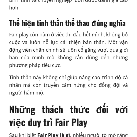
bình tĩnh và chuyên nghiệp luôn được đánh giá cao
hơn.
Thể hiện tinh thần thể thao đúng nghĩa
Fair play còn nằm ở việc thi đấu hết mình, không bỏ
cuộc và luôn nỗ lực cải thiện bản thân. Một vận
động viên chân chính sẽ luôn cố gắng vượt qua giới
hạn của mình mà không cần dùng đến những
phương pháp tiêu cực.
Tinh thần này không chỉ giúp nâng cao trình độ cá
nhân mà còn truyền cảm hứng cho đồng đội và
người hâm mộ.
Những thách thức đối với
việc duy trì Fair Play
Sau khi biết
Fair Play là gì
, nhiều người tò mò rằng