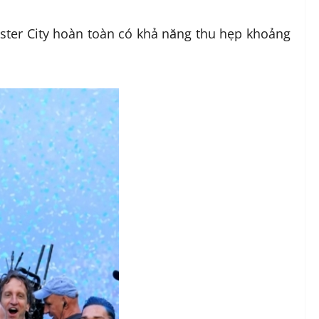
ster City hoàn toàn có khả năng thu hẹp khoảng