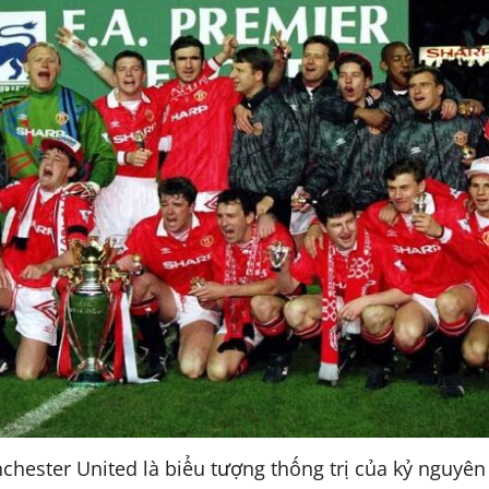
chester United là biểu tượng thống trị của kỷ nguyên