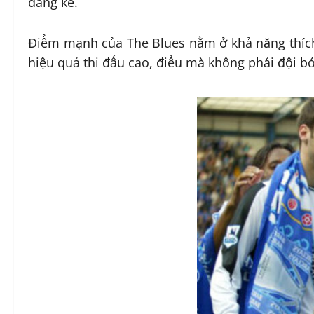
đáng kể.
Điểm mạnh của The Blues nằm ở khả năng thích
hiệu quả thi đấu cao, điều mà không phải đội 