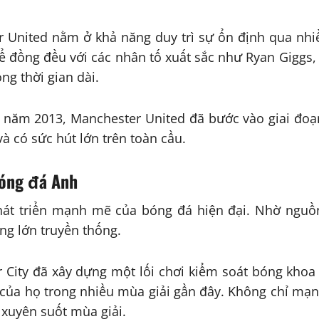
r United nằm ở khả năng duy trì sự ổn định qua nhi
 đồng đều với các nhân tố xuất sắc như Ryan Giggs, 
ong thời gian dài.
vào năm 2013, Manchester United đã bước vào giai đo
à có sức hút lớn trên toàn cầu.
bóng đá Anh
phát triển mạnh mẽ của bóng đá hiện đại. Nhờ nguồ
ng lớn truyền thống.
 City đã xây dựng một lối chơi kiểm soát bóng khoa 
i của họ trong nhiều mùa giải gần đây. Không chỉ mạ
 xuyên suốt mùa giải.