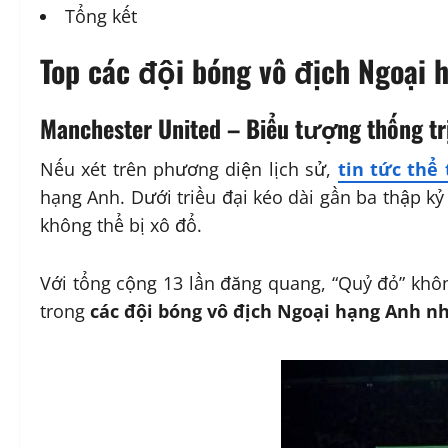
Tổng kết
Top các đội bóng vô địch Ngoại 
Manchester United – Biểu tượng thống tr
Nếu xét trên phương diện lịch sử,
tin tức thể
hạng Anh. Dưới triều đại kéo dài gần ba thập k
không thể bị xô đổ.
Với tổng cộng 13 lần đăng quang, “Quỷ đỏ” khô
trong
các đội bóng vô địch Ngoại hạng Anh n