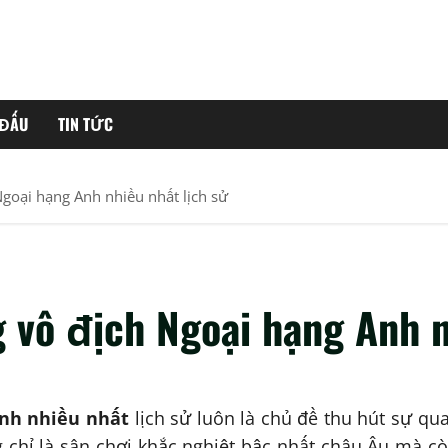
 ĐẤU
TIN TỨC
goại hạng Anh nhiều nhất lịch sử
 vô địch Ngoại hạng Anh n
Anh nhiều nhất
lịch sử luôn là chủ đề thu hút sự q
hỉ là sân chơi khắc nghiệt bậc nhất châu Âu mà còn l