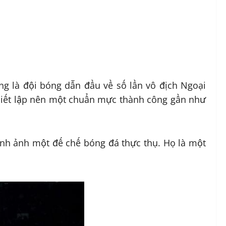
g là đội bóng dẫn đầu về số lần vô địch Ngoại
 thiết lập nên một chuẩn mực thành công gần như
ình ảnh một đế chế bóng đá thực thụ. Họ là một