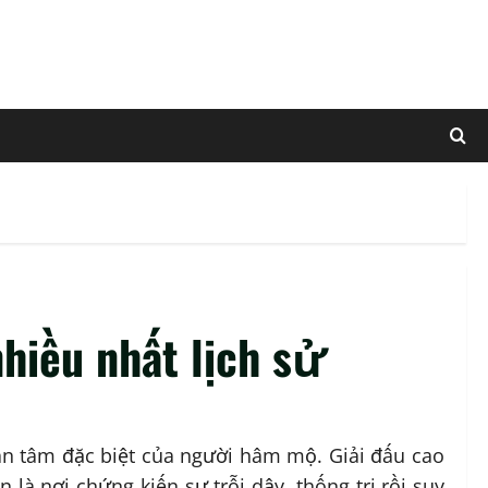
hiều nhất lịch sử
uan tâm đặc biệt của người hâm mộ. Giải đấu cao
à nơi chứng kiến sự trỗi dậy, thống trị rồi suy